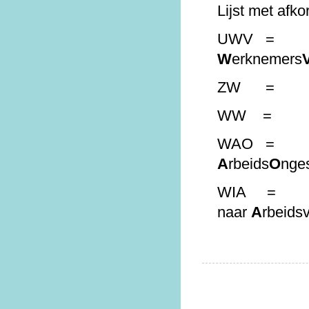
Lijst met afko
UWV 
W
erknemers
ZW 
WW 
WAO 
A
rbeids
O
nges
WIA = d
naar
A
rbeids