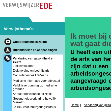
Verwijsthema's
Ik moet bij
wat gaat di
Ondersteuning bij ziekte
Hulpmiddelen en aanpassingen
U heeft een u
de arts van h
Verklaring van gezondheid en
ziekte
zijn dat u een
Ziekteverklaring
Ziekmelding en bedrijfsarts
arbeidsongesc
Controlebezoek UWV-arts
aangevraagd o
Medische informatie voor advocaat
Verblijfsvergunning op medische
arbeidsongesc
gronden
Annulering vakantie bij ziekte
Gezondheidsverklaring huwelijk
Marokko
Home
Verklaring van gezo
Te ziek voor Inburgeringscursus