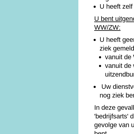
U heeft zel
U bent uitgen
WW/ZW:
U heeft gee
ziek gemel
vanuit d
vanuit de
uitzendbu
Uw dienstve
nog ziek be
In deze geval
'bedrijfsarts' 
gevolge van u
bent.