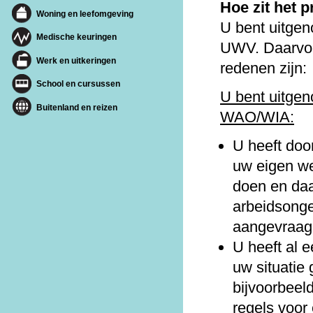
Hoe zit het p
Woning en leefomgeving
U bent uitgen
Medische keuringen
UWV. Daarvoo
Werk en uitkeringen
redenen zijn:
School en cursussen
U bent uitgen
Buitenland en reizen
WAO/WIA:
U heeft doo
uw eigen we
doen en daa
arbeidsonge
aangevraag
U heeft al 
uw situatie
bijvoorbeel
regels voor 