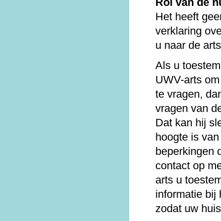
Rol van de h
Het heeft gee
verklaring ov
u naar de art
Als u toeste
UWV-arts om i
te vragen, da
vragen van d
Dat kan hij sl
hoogte is van
beperkingen 
contact op m
arts u toest
informatie bij
zodat uw huis