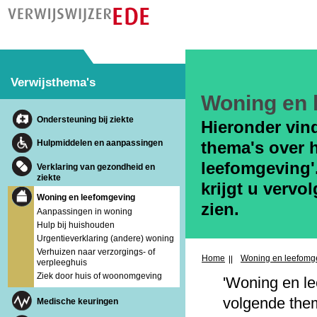
Verwijsthema's
Woning en 
Ondersteuning bij ziekte
Hieronder vin
Hulpmiddelen en aanpassingen
thema's over 
leefomgeving'.
Verklaring van gezondheid en
ziekte
krijgt u vervo
Woning en leefomgeving
zien.
Aanpassingen in woning
Hulp bij huishouden
Urgentieverklaring (andere) woning
Verhuizen naar verzorgings- of
Home
Woning en leefomg
verpleeghuis
Ziek door huis of woonomgeving
'Woning en le
volgende the
Medische keuringen