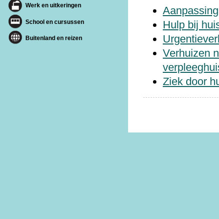
Werk en uitkeringen
Aanpassing
Hulp bij hu
School en cursussen
Urgentiever
Buitenland en reizen
Verhuizen n
verpleeghui
Ziek door h