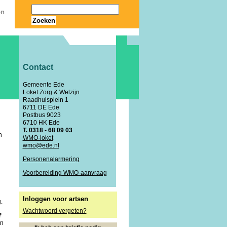
on
Zoeken
Contact
Gemeente Ede
Loket Zorg & Welzijn
Raadhuisplein 1
6711 DE Ede
Postbus 9023
6710 HK Ede
T. 0318 - 68 09 03
n
WMO-loket
wmo@ede.nl
Personenalarmering
Voorbereiding WMO-aanvraag
Inloggen voor artsen
.
Wachtwoord vergeten?
?
an