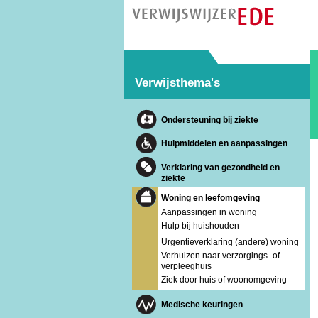
Verwijsthema's
Ondersteuning bij ziekte
Hulpmiddelen en aanpassingen
Verklaring van gezondheid en
ziekte
Woning en leefomgeving
Aanpassingen in woning
Hulp bij huishouden
Urgentieverklaring (andere) woning
Verhuizen naar verzorgings- of
verpleeghuis
Ziek door huis of woonomgeving
Medische keuringen