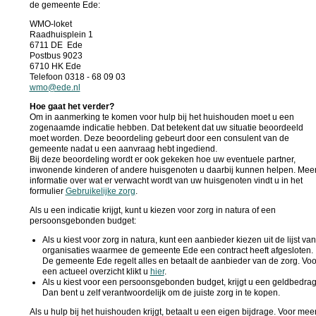
de gemeente Ede:
WMO-loket
Raadhuisplein 1
6711 DE Ede
Postbus 9023
6710 HK Ede
Telefoon 0318 - 68 09 03
wmo@ede.nl
Hoe gaat het verder?
Om in aanmerking te komen voor hulp bij het huishouden moet u een
zogenaamde indicatie hebben. Dat betekent dat uw situatie beoordeeld
moet worden. Deze beoordeling gebeurt door een consulent van de
gemeente nadat u een aanvraag hebt ingediend.
Bij deze beoordeling wordt er ook gekeken hoe uw eventuele partner,
inwonende kinderen of andere huisgenoten u daarbij kunnen helpen. Mee
informatie over wat er verwacht wordt van uw huisgenoten vindt u in het
formulier
Gebruikelijke zorg
.
Als u een indicatie krijgt, kunt u kiezen voor zorg in natura of een
persoonsgebonden budget:
Als u kiest voor zorg in natura, kunt een aanbieder kiezen uit de lijst van
organisaties waarmee de gemeente Ede een contract heeft afgesloten.
De gemeente Ede regelt alles en betaalt de aanbieder van de zorg. Voo
een actueel overzicht klikt u
hier
.
Als u kiest voor een persoonsgebonden budget, krijgt u een geldbedrag
Dan bent u zelf verantwoordelijk om de juiste zorg in te kopen.
Als u hulp bij het huishouden krijgt, betaalt u een eigen bijdrage. Voor mee