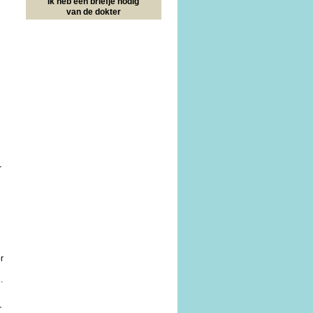
Ik heb een briefje nodig
van de dokter
r
r
.
r