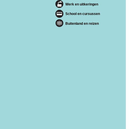
Werk en uitkeringen
School en cursussen
Buitenland en reizen