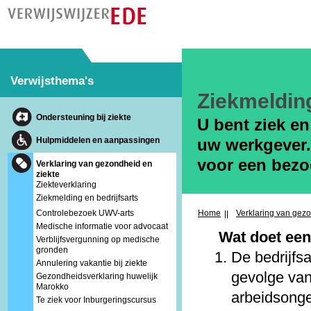
Verwijsthema's
Ziekmelding
Ondersteuning bij ziekte
U bent ziek en
Hulpmiddelen en aanpassingen
uw werkgever. 
voor een bezoe
Verklaring van gezondheid en
ziekte
Ziekteverklaring
Ziekmelding en bedrijfsarts
Home
Verklaring van gezo
Controlebezoek UWV-arts
Medische informatie voor advocaat
Wat doet een
Verblijfsvergunning op medische
gronden
De bedrijfsa
Annulering vakantie bij ziekte
gevolge van 
Gezondheidsverklaring huwelijk
Marokko
arbeidsonge
Te ziek voor Inburgeringscursus