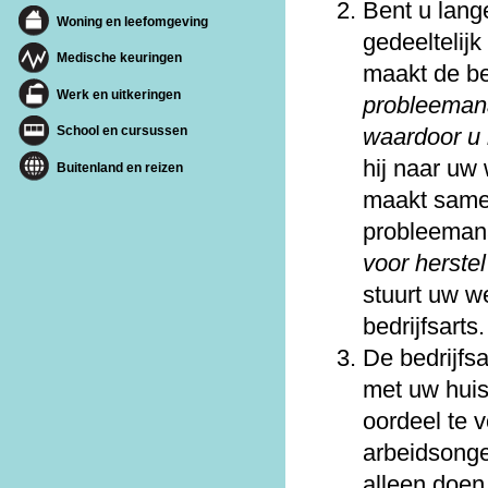
Bent u lang
Woning en leefomgeving
gedeeltelij
Medische keuringen
maakt de be
Werk en uitkeringen
probleemana
waardoor u 
School en cursussen
hij naar uw
Buitenland en reizen
maakt same
probleeman
voor herstel
stuurt uw w
bedrijfsarts.
De bedrijfs
met uw huis
oordeel te 
arbeidsonge
alleen doen 