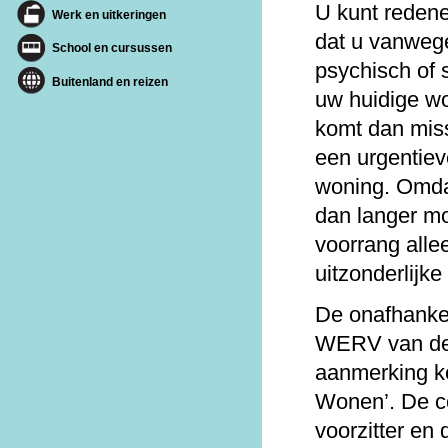
U kunt reden
Werk en uitkeringen
dat u vanwege
School en cursussen
psychisch of 
Buitenland en reizen
uw huidige wo
komt dan mis
een urgentiev
woning. Omd
dan langer m
voorrang alle
uitzonderlijke 
De onafhanke
WERV van de 
aanmerking k
Wonen’. De c
voorzitter en 