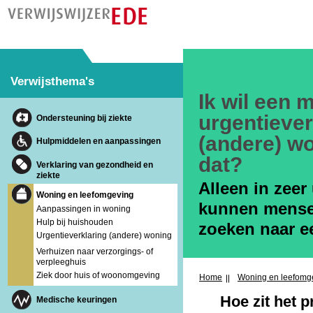
Verwijsthema's
Ik wil een 
urgentiever
Ondersteuning bij ziekte
(andere) wo
Hulpmiddelen en aanpassingen
dat?
Verklaring van gezondheid en
ziekte
Alleen in zeer 
Woning en leefomgeving
kunnen mensen
Aanpassingen in woning
Hulp bij huishouden
zoeken naar e
Urgentieverklaring (andere) woning
Verhuizen naar verzorgings- of
verpleeghuis
Ziek door huis of woonomgeving
Home
Woning en leefomg
Hoe zit het p
Medische keuringen