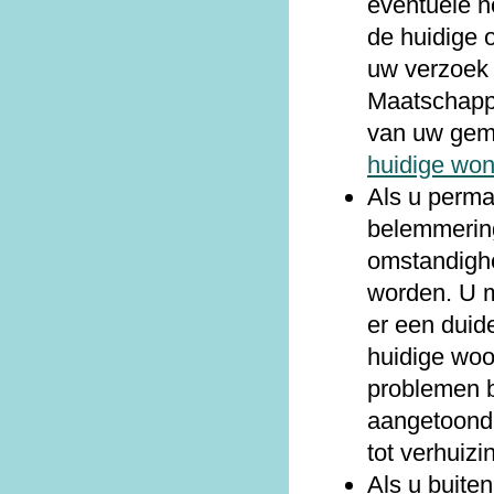
eventuele n
de huidige 
uw verzoek 
Maatschapp
van uw gem
huidige won
Als u perma
belemmering
omstandighe
worden. U m
er een duid
huidige woo
problemen b
aangetoond
tot verhuizi
Als u buite