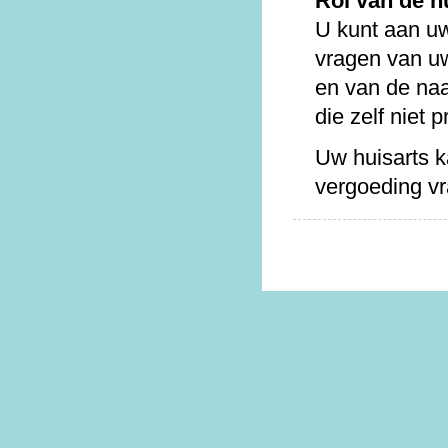
Rol van de h
U kunt aan uw
vragen van u
en van de naa
die zelf niet 
Uw huisarts k
vergoeding v