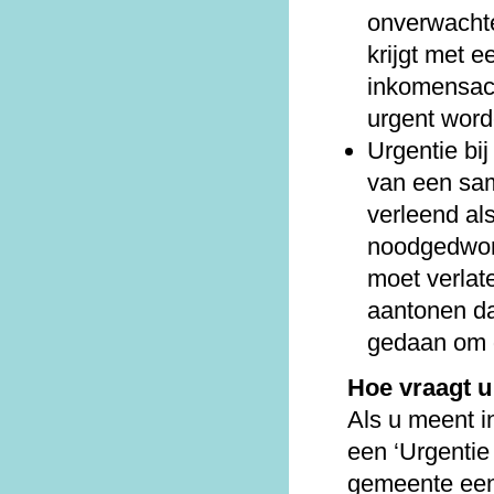
onverwacht
krijgt met e
inkomensach
urgent wor
Urgentie bij
van een sa
verleend al
noodgedwon
moet verlat
aantonen da
gedaan om 
Hoe vraagt u
Als u meent 
een ‘Urgentie
gemeente een