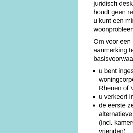
juridisch des
houdt geen r
u kunt een mi
woonprobleem
Om voor een 
aanmerking te
basisvoorwaa
u bent inge
woningcorpo
Rhenen of 
u verkeert i
de eerste z
alternatiev
(incl. kamer
vrienden).